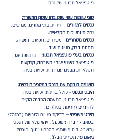
פוטנציאל תכנוני של נכס.
סוגי שומות שווי שוק בהן עוסק המשרד:
נכסים למגורים –
דירות, בתי מגורים, מגרשים,
נחלות ומשקים חקלאיים.
נכסים מסחריים –
משרדים, חנויות, תעשייה,
תחנות דלק, חניונים ועוד.
נכסים בעלי פוטנציאל תכנוני –
קרקעות עם
פוטנציאל לשינוי יעוד/ השבחה, קרקעות
חקלאיות, מבנים עם יתרת זכויות בניה.
השומה בודקת את הנכס במספר היבטים:
היבט תכנוני -
כולל בדיקת זכויות בניה,
פוטנציאל תכנוני, התאמה המבנה הקיים
להיתרים (חריגות בניה) וכו'.
היבט משפטי –
בדיקת רישום הזכויות (במנהל/
בטאבו/ חברה משכנת), זיהוי מלא של הנכס
(תשריט בית משותף/ הסכם שיתוף, פורטל
גיאוגרפי/ תשריט קבלן).