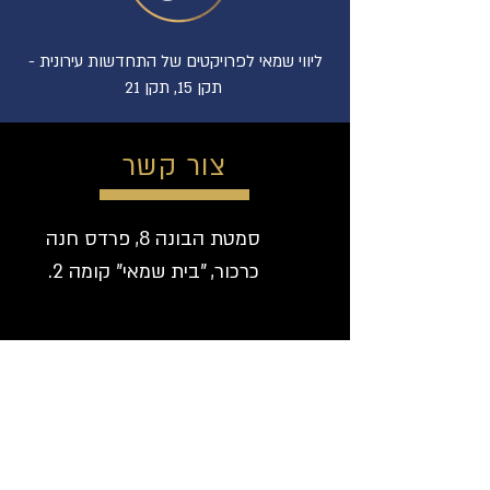
ליווי שמאי לפרויקטים של התחדשות עירונית -
תקן 15, תקן 21
צור קשר
סמטת הבונה 8, פרדס חנה
כרכור, "בית שמאי" קומה 2.
ayelet@elzner.co.il
04-6376890
050-2780357