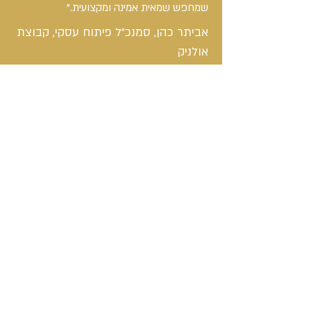
שמחפש שמאית אמינה ומקצועית."
​אביתר כהן, סמנכ״ל פיתוח עסקי, קבוצת
אולניק
"המשרד של אילת יסודי ומקצועי,
נעזרתי בשירותים שלהם על מנת להעריך בית
שקיבלנו בירושה מקרוב משפחה, קיבלנו יחס
אישי,
הערכה מדויקת ויסודית"
דוד לוי
צור קשר